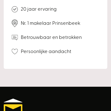
15 april 2029;
20 jaar ervaring
- De woning is volledig geïsoleerd;
- Voorzien van HR ++ beglazing in kunststof kozijnen;
Nr. 1 makelaar Prinsenbeek
- Station Prinsenbeek – Breda is te voet bereikbaar;
- De uitvalswegen vind je om de hoek;
Betrouwbaar en betrokken
- Scholen, winkels en sportfaciliteiten zijn heel goed
bereikbaar;
Persoonlijke aandacht
- Uitstekend onderhouden;
- Een ruime en sfeervolle woning gelegen op een
toplocatie!
Visuals
Met de visuals laten wij zien hoe de woning door het wit te
schilderen van de gevel en de aanleg van een moderne
tuin een compleet vernieuwde uitstraling krijgt.
De overige visuals bieden een beeld van een open indeling