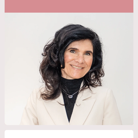
Voor de afmetingen en indeling zie onze gedetailleerde
plattegrond en brochure.
Bijzonderheden:
- Energielabel A;
- Mogelijkheid tot bijv. mantelzorg, praktijkruimte,
speelkamer en dubbele bewoning;
- Er is sprake van een projectnotaris (Van Gogh notarissen
te Zundert) waar de akte van levering zal passeren;
- Verkoper heeft object zelf niet bewoond en daarom
wordt er een niet zelf-bewoningsclausule opgenomen en
zijn er geen vragenlijst en lijst van zaken aanwezig;
- 5 slaapkamers;
- 2 keukens;
- 2 badkamers;
- Het bouwjaar van de woning is 2007;
- Huur voor de cv bedraagt € 31,54 per maand en loopt tot