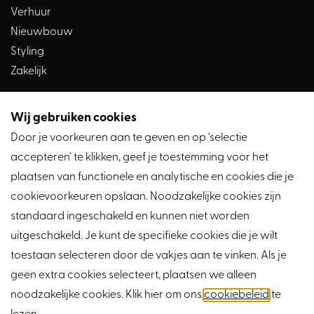
inzage in alle gedane biedingen.
Verhuur
In het biedlogboek is het gedane bod inzichtelijk met
Nieuwbouw
daarbij aangegeven of dit bod met of zonder voorbehoud
Styling
financiering en-/of bouwkundige keuring is.
Zakelijk
Andere eventuele voorbehouden en voorwaarden zijn
niet zichtbaar.
Wij gebruiken cookies
Volg ons
Door je voorkeuren aan te geven en op ‘selectie
accepteren’ te klikken, geef je toestemming voor het
plaatsen van functionele en analytische en cookies die je
cookievoorkeuren opslaan. Noodzakelijke cookies zijn
standaard ingeschakeld en kunnen niet worden
uitgeschakeld. Je kunt de specifieke cookies die je wilt
toestaan selecteren door de vakjes aan te vinken. Als je
geen extra cookies selecteert, plaatsen we alleen
noodzakelijke cookies. Klik hier om ons
cookiebeleid
te