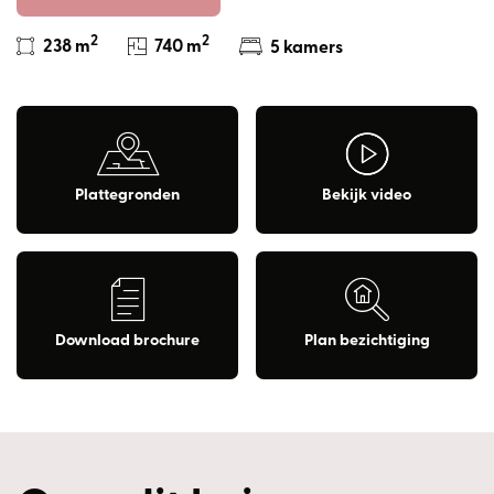
2
2
238 m
740 m
5 kamers
Plattegronden
Bekijk video
Download brochure
Plan bezichtiging