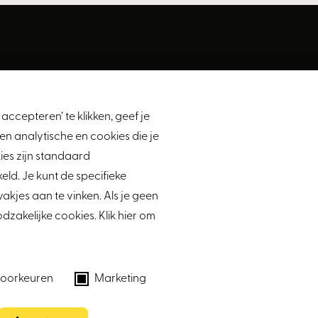
Diensten
Verkopen
accepteren’ te klikken, geef je
ek
Aankopen
en analytische en cookies die je
Taxatie
es zijn standaard
Verhuur
ld. Je kunt de specifieke
kelaars.nl
Nieuwbouw
vakjes aan te vinken. Als je geen
Styling
dzakelijke cookies. Klik hier om
Zakelijk
oorkeuren
Marketing