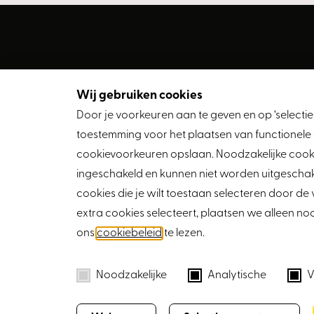
Contact
Wij gebruiken cookies
Groenstraat 13
Door je voorkeuren aan te geven en op ‘selectie 
4841 BA Prinsenbe
toestemming voor het plaatsen van functionele 
cookievoorkeuren opslaan. Noodzakelijke cooki
076 – 54 129 76
ingeschakeld en kunnen niet worden uitgeschake
info@vandewielma
cookies die je wilt toestaan selecteren door de 
extra cookies selecteert, plaatsen we alleen noo
ons
cookiebeleid
te lezen.
Noodzakelijke
Analytische
V