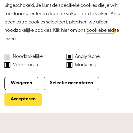
Huizen
uitgeschakeld. Je kunt de specifieke cookies die je wilt
toestaan selecteren door de vakjes aan te vinken. Als je
geen extra cookies selecteert, plaatsen we alleen
Nieuw
Nieuw
C
noodzakelijke cookies. Klik hier om ons
cookiebeleid
te
lezen.
Loopstraat 1B
Hesseli
Prinsenbeek
Prinse
€ 1.950,- per maand
€ 475.0
Noodzakelijke
Analytische
158 m
4 kamers
102
Voorkeuren
Marketing
2
Weigeren
Selectie accepteren
Bekijk aanbod
Accepteren
Kan ik je