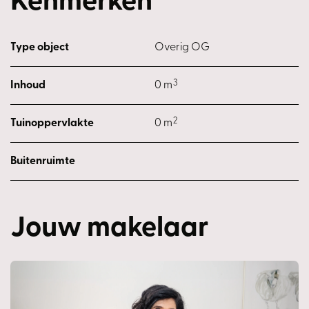
Kenmerken
informatie.
076-541 2976
Type object
Overig OG
3
Inhoud
0 m
2
Tuinoppervlakte
0 m
Buitenruimte
Jouw makelaar