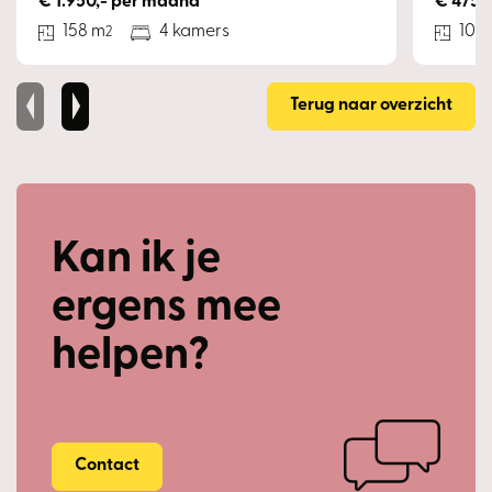
€ 1.950,- per maand
€ 475.0
158 m
4 kamers
102
2
Terug naar overzicht
Kan ik je
ergens mee
helpen?
Contact