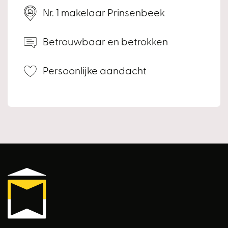
Het biedlogboek geeft inzicht in alle biedingen die op een
Nr. 1 makelaar Prinsenbeek
woning zijn gedaan. Hierdoor wordt het verkoopproces
transparanter. Zodra een woning definitief verkocht is (en
Betrouwbaar en betrokken
er geen voorbehouden meer gelden) heb je als bieder
inzage in alle gedane biedingen.
Persoonlijke aandacht
In het biedlogboek is het gedane bod inzichtelijk met
daarbij aangegeven of dit bod met of zonder voorbehoud
financiering en-/of bouwkundige keuring is.
Andere eventuele voorbehouden en voorwaarden zijn
niet zichtbaar.
Ter info
In de gemeente Breda is de Huisvestingsverordening
Breda 2022 inzake de Opkoopbescherming en de
Huisvestingswet 2014 van toepassing. Dit houdt onder
andere een verplichting in dat er een vergunningsplicht
geldt voor bijvoorbeeld het splitsen in