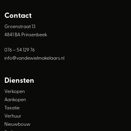
appartementsrechten en het mogen verhuren. Voor meer
informatie verwijzen wij naar de gemeente Breda.
Contact
In de koopakte zal een waarborgsom of bankgarantie
Groenstraat 13
worden opgenomen van 10% van de koopsom.
4841 BA Prinsenbeek
Mocht je willen kopen onder het voorbehoud financiering
dan is de termijn daarvoor standaard 6 weken.
076 – 54 129 76
Onderdeel van de koopovereenkomst is een notariskeuze
info@vandewielmakelaars.nl
op maximaal 20 kilometer van het verkochte.
Diensten
Verkopen
Aankopen
Taxatie
Verhuur
Nieuwbouw