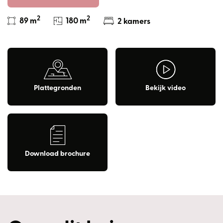
2
2
89 m
180 m
2 kamers
Plattegronden
Bekijk video
Download brochure