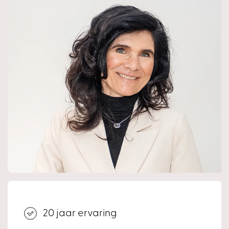
- Centrum op loopafstand;
- Bushalte om de hoek gelegen.
- De woning is aangekocht in januari en bij transport voor
8 juli 2026 hoeft men alleen overdrachtsbelasting over
het prijsverschil te betalen.
Bieden
Ben je enthousiast en wil je een bod uitbrengen op deze
woning? In jouw eigen Move account, welke vrijgegeven
wordt op het moment dat we een bezichtigingsafspraak
inplannen, heb je de mogelijkheid een bod te doen.
Op deze manier wordt het bod direct toegevoegd aan het
biedlogboek zodat we aan de verplichting van het
biedlogboek voldoen.
20 jaar ervaring
Biedlogboek