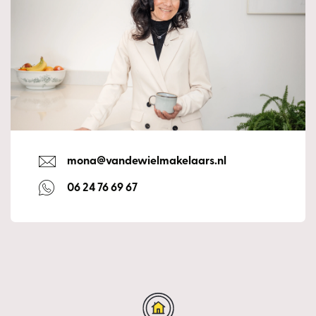
een prettige en ontspannen sfeer.
Energielabel
A
De tuin is gelegen op het westen, waardoor je hier heerlijk
Isolatie
Volledig geïsoleerd
kunt genieten van de middag- en avondzon in alle privacy.
Aan de woning bevindt zich een overkapping waardoor je,
ook op minder zonnige dagen, beschut van de tuin kunt
genieten. In de overkapping tref je ledverlichting en er is
een zonnescherm. De tuin is onderhoudsvriendelijk
mona@vandewielmakelaars.nl
aangelegd en beschikt over een poort om achterom te
kunnen gaan.
06 24 76 69 67
Daarnaast is er een geïsoleerde berging aanwezig, ideaal
voor extra opslagruimte of het stallen van fietsen.
De slaapkamer aan de achterzijde, bereikbaar vanuit de
woonkamer, is eveneens strak afgewerkt met een pvc-
vloer, renovliesbehangen wanden en spuitwerkplafond.