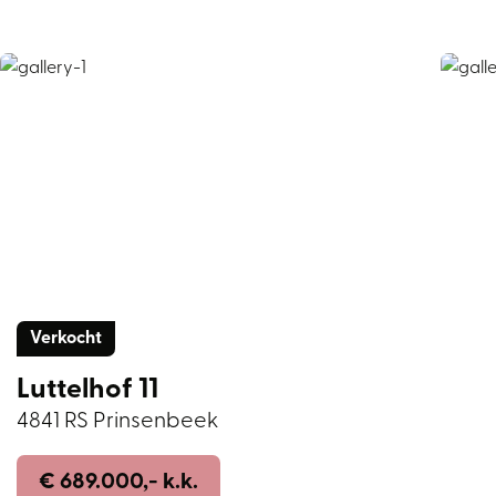
Verkocht
Luttelhof 11
4841 RS Prinsenbeek
€ 689.000,- k.k.