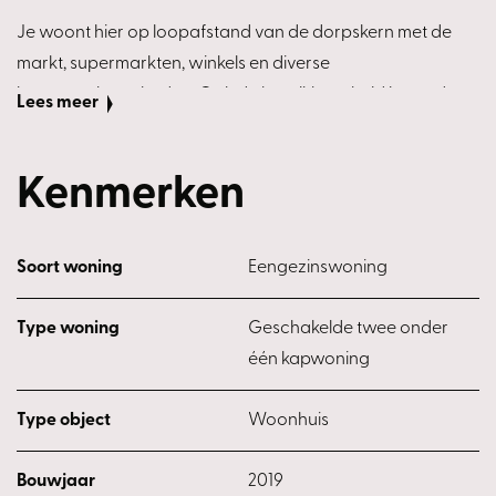
Je woont hier op loopafstand van de dorpskern met de
markt, supermarkten, winkels en diverse
horecagelegenheden. Ook de bereikbaarheid is goed:
Lees meer
binnen circa 15 minuten fietsen sta je in het centrum van
Breda en zowel het NS-station Prinsenbeek als de
Kenmerken
uitvalswegen liggen op korte afstand. Dagelijkse
voorzieningen zijn hier binnen handbereik.
Indeling
Soort woning
Eengezinswoning
Begane grond:
Type woning
Geschakelde twee onder
Via de verzorgde voortuin bereik je de entree van de
één kapwoning
woning. De ruime hal biedt toegang tot de meterkast met
onder andere de omvormer van de zonnepanelen, de cv-
Type object
Woonhuis
installatie (bouwjaar 2019) met de verdeler van de
vloerverwarming, een praktische kast met aansluitingen
Bouwjaar
2019