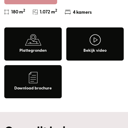
2
2
180 m
1.072 m
4 kamers
Plattegronden
Bekijk video
Download brochure