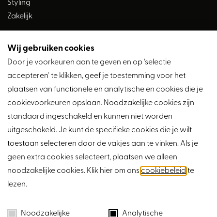
Styling
Huisvestingswet 2014 van toepassing. Dit houdt onder
Zakelijk
andere een verplichting in dat er een vergunningsplicht
geldt voor bijvoorbeeld het splitsen in
appartementsrechten en het mogen verhuren. Voor meer
Wij gebruiken cookies
Volg ons
informatie verwijzen wij naar de gemeente Breda.
Door je voorkeuren aan te geven en op ‘selectie
In de koopakte zal een waarborgsom of bankgarantie
accepteren’ te klikken, geef je toestemming voor het
worden opgenomen van 10% van de koopsom.
plaatsen van functionele en analytische en cookies die je
Mocht je willen kopen onder het voorbehoud financiering
cookievoorkeuren opslaan. Noodzakelijke cookies zijn
dan is de termijn daarvoor standaard 6 weken.
standaard ingeschakeld en kunnen niet worden
Onderdeel van de koopovereenkomst is een notariskeuze
uitgeschakeld. Je kunt de specifieke cookies die je wilt
op maximaal 20 kilometer van het verkochte.
toestaan selecteren door de vakjes aan te vinken. Als je
geen extra cookies selecteert, plaatsen we alleen
noodzakelijke cookies. Klik hier om ons
cookiebeleid
te
lezen.
Cookies
Privacy
Noodzakelijke
Analytische