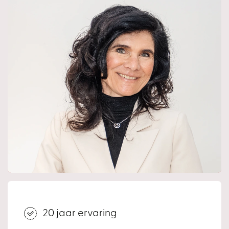
Middels een vlizotrap is de praktische bergzolder
bereikbaar. Ideaal voor het opbergen van spullen die je
niet dagelijks nodig hebt.
Bijzonderheden:
• Sfeervolle villa met karakter;
• Gebouwd in 2005;
• Speelse indeling;
• 4 slaapkamers;
• Circa 180 m2 woonoppervlakte;
• Buitenkozijnen en gevelwerk in 2019 geschilderd;
• Volledig voorzien van houten kozijnen met HR++
beglazing;
• Woning volledig geïsoleerd tijdens de bouw;
• Dakgoten vernieuwd in 2025;
20 jaar ervaring
• Energielabel B;