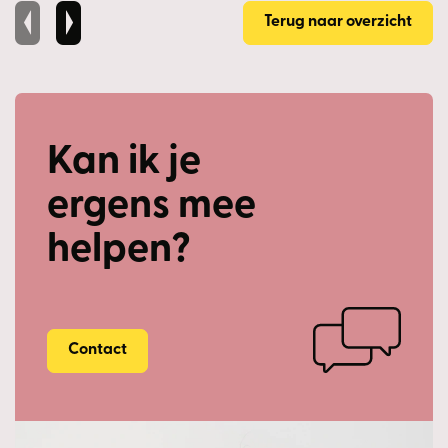
beplanting en een ruim terras waar je met gemak een
Terug naar overzicht
grote tuintafel kwijt kunt. Of je nu graag buiten eet, geniet
van een kop koffie in de ochtendzon of gewoon wilt
ontspannen, hier is altijd een fijne plek te vinden.
Eerste verdieping:
Kan ik je
De overloop biedt toegang tot 3 ruime slaapkamers en de
ergens mee
badkamer.
Alle slaapkamers beschikken over prettige afmetingen en
helpen?
grote raampartijen. De slaapkamer aan de
linkerachterzijde is daarnaast voorzien van een praktische
inbouwkast.
Contact
De volledig betegelde badkamer is ingericht met een
douche, toilet en twee wastafels.
Tweede verdieping: